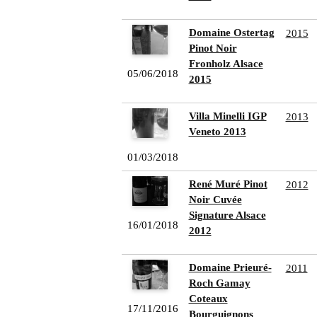
Domaine Ostertag
2015
Pinot Noir
Fronholz Alsace
05/06/2018
2015
Villa Minelli IGP
2013
Veneto 2013
01/03/2018
René Muré Pinot
2012
Noir Cuvée
Signature Alsace
16/01/2018
2012
Domaine Prieuré-
2011
Roch Gamay
Coteaux
17/11/2016
Bourguignons