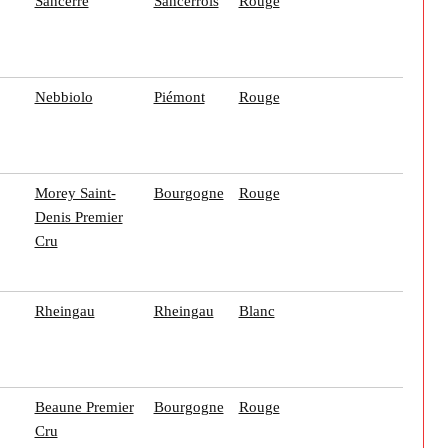
Sancerre
Sancerrois
Rouge
Nebbiolo
Piémont
Rouge
Morey Saint-
Bourgogne
Rouge
Denis Premier
Cru
Rheingau
Rheingau
Blanc
Beaune Premier
Bourgogne
Rouge
Cru