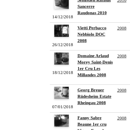
Sébastien Riffault
2010
Sancerre
Raudonas 2010
14/12/2018
Vietti Perbacco
2008
Nebbiolo DOC
2008
26/12/2018
Domaine Arlaud
2008
Morey Saint-Denis
1er Cru Les
18/12/2018
Millandes 2008
Georg Breuer
2008
Rüdesheim Estate
Rheingau 2008
07/01/2018
Fanny Sabre
2008
Beaune 1er cru