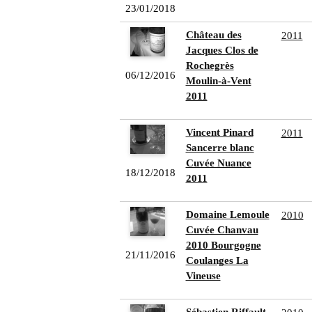
23/01/2018
Château des
2011
Jacques Clos de
Rochegrès
06/12/2016
Moulin-à-Vent
2011
Vincent Pinard
2011
Sancerre blanc
Cuvée Nuance
18/12/2018
2011
Domaine Lemoule
2010
Cuvée Chanvau
2010 Bourgogne
21/11/2016
Coulanges La
Vineuse