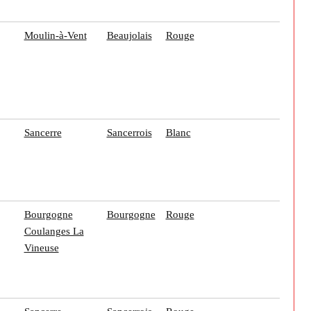
Moulin-à-Vent
Beaujolais
Rouge
Sancerre
Sancerrois
Blanc
Bourgogne
Bourgogne
Rouge
Coulanges La
Vineuse