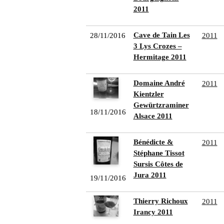
2011
Cave de Tain Les
28/11/2016
2011
3 Lys Crozes –
Hermitage 2011
Domaine André
2011
Kientzler
Gewürtzraminer
18/11/2016
Alsace 2011
Bénédicte &
2011
Stéphane Tissot
Sursis Côtes de
Jura 2011
19/11/2016
Thierry Richoux
2011
Irancy 2011