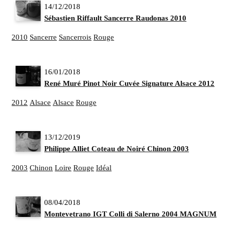
14/12/2018
Sébastien Riffault Sancerre Raudonas 2010
2010
Sancerre
Sancerrois
Rouge
16/01/2018
René Muré Pinot Noir Cuvée Signature Alsace 2012
2012
Alsace
Alsace
Rouge
13/12/2019
Philippe Alliet Coteau de Noiré Chinon 2003
2003
Chinon
Loire
Rouge
Idéal
08/04/2018
Montevetrano IGT Colli di Salerno 2004 MAGNUM