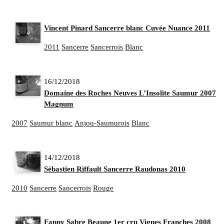
Vincent Pinard Sancerre blanc Cuvée Nuance 2011
2011
Sancerre
Sancerrois
Blanc
16/12/2018
Domaine des Roches Neuves L’Insolite Saumur 2007 e
Magnum
2007
Saumur blanc
Anjou-Saumurois
Blanc
14/12/2018
Sébastien Riffault Sancerre Raudonas 2010
2010
Sancerre
Sancerrois
Rouge
Fanny Sabre Beaune 1er cru Vignes Franches 2008