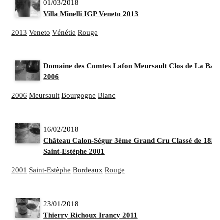
01/03/2018
Villa Minelli IGP Veneto 2013
2013
Veneto
Vénétie
Rouge
Domaine des Comtes Lafon Meursault Clos de La Bar
2006
2006
Meursault
Bourgogne
Blanc
16/02/2018
Château Calon-Ségur 3ème Grand Cru Classé de 1855
Saint-Estèphe 2001
2001
Saint-Estèphe
Bordeaux
Rouge
23/01/2018
Thierry Richoux Irancy 2011