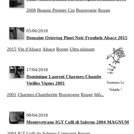
2008
Beaune Premier Cru
Bourgogne
Rouge
05/06/2018
Domaine Ostertag Pinot Noir Fronholz Alsace 2015
2015
Vin d'Alsace
Alsace
Rouge
Ultra plaisant
17/04/2018
Dominique Laurent Charmes-Chambertin Cuvée
Soutenez Le
Vieilles Vignes 2001
Volatile !
2001
Charmes-Chambertin
Bourgogne
Rouge
Idéal
08/04/2018
Montevetrano IGT Colli di Salerno 2004 MAGNUM
2004
IGT Colli du Salerno
Campanie
Rouge