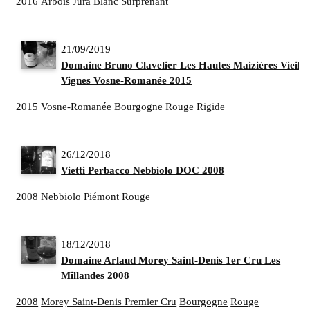
2016
Arbois
Jura
Blanc
Surprenant
21/09/2019
Domaine Bruno Clavelier Les Hautes Maizières Vieille
Vignes Vosne-Romanée 2015
2015
Vosne-Romanée
Bourgogne
Rouge
Rigide
26/12/2018
Vietti Perbacco Nebbiolo DOC 2008
2008
Nebbiolo
Piémont
Rouge
18/12/2018
Domaine Arlaud Morey Saint-Denis 1er Cru Les
Millandes 2008
2008
Morey Saint-Denis Premier Cru
Bourgogne
Rouge