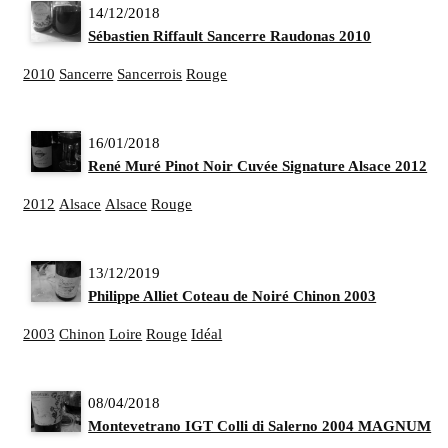
14/12/2018
Sébastien Riffault Sancerre Raudonas 2010
2010
Sancerre
Sancerrois
Rouge
16/01/2018
René Muré Pinot Noir Cuvée Signature Alsace 2012
2012
Alsace
Alsace
Rouge
13/12/2019
Philippe Alliet Coteau de Noiré Chinon 2003
2003
Chinon
Loire
Rouge
Idéal
08/04/2018
Montevetrano IGT Colli di Salerno 2004 MAGNUM