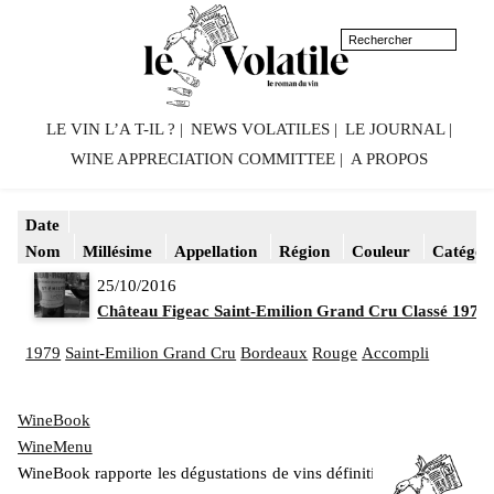
LE VIN L’A T-IL ?
NEWS VOLATILES
LE JOURNAL
WINE APPRECIATION COMMITTEE
A PROPOS
Date
Nom
Millésime
Appellation
Région
Couleur
Catégor
25/10/2016
Château Figeac Saint-Emilion Grand Cru Classé 1979
1979
Saint-Emilion Grand Cru
Bordeaux
Rouge
Accompli
WineBook
WineMenu
WineBook rapporte les dégustations de vins définitivement mis en