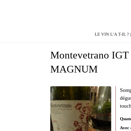
LE VIN L’A T-IL ?
Montevetrano IGT 
MAGNUM
Somp
dégu
touch
Quand
Avec 