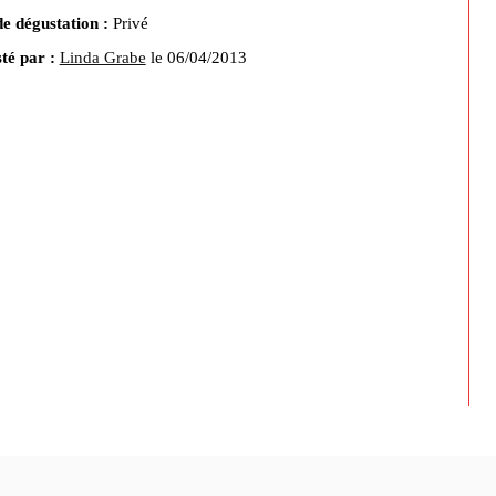
de dégustation :
Privé
té par :
Linda Grabe
le 06/04/2013