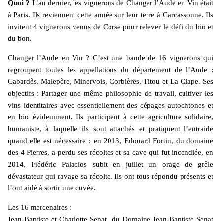
Quoi ?
L’an dernier, les vignerons de Changer l’Aude en Vin était
à Paris. Ils reviennent cette année sur leur terre à Carcassonne. Ils
invitent 4 vignerons venus de Corse pour relever le défi du bio et
du bon.
Changer l’Aude en Vin ?
C’est une bande de 16 vignerons qui
regroupent toutes les appellations du département de l’Aude :
Cabardès, Malepère, Minervois, Corbières, Fitou et La Clape. Ses
objectifs : Partager une même philosophie de travail, cultiver les
vins identitaires avec essentiellement des cépages autochtones et
en bio évidemment. Ils participent à cette agriculture solidaire,
humaniste, à laquelle ils sont attachés et pratiquent l’entraide
quand elle est nécessaire : en 2013, Edouard Fortin, du domaine
des 4 Pierres, a perdu ses récoltes et sa cave qui fut incendiée, en
2014, Frédéric Palacios subit en juillet un orage de grêle
dévastateur qui ravage sa récolte. Ils ont tous répondu présents et
l’ont aidé à sortir une cuvée.
Les 16 mercenaires :
Jean-Baptiste et Charlotte Senat du
Domaine Jean-Baptiste Senat