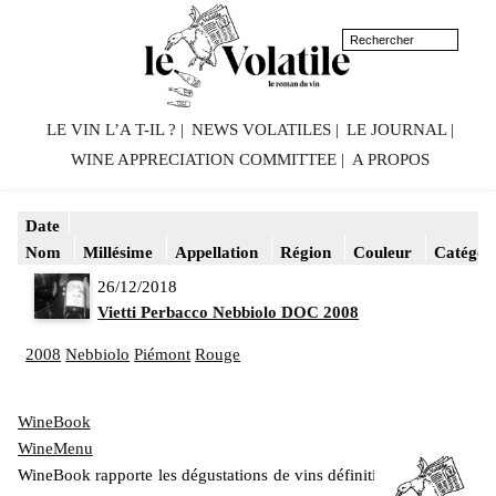
LE VIN L’A T-IL ?
NEWS VOLATILES
LE JOURNAL
WINE APPRECIATION COMMITTEE
A PROPOS
Date
Nom
Millésime
Appellation
Région
Couleur
Catégor
26/12/2018
Vietti Perbacco Nebbiolo DOC 2008
2008
Nebbiolo
Piémont
Rouge
WineBook
WineMenu
WineBook rapporte les dégustations de vins définitivement mis en