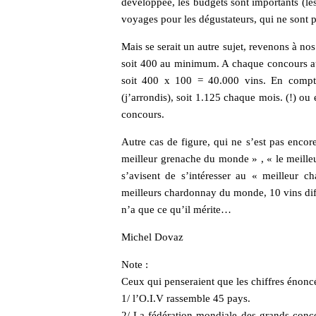
développée, les budgets sont importants (les
voyages pour les dégustateurs, qui ne sont p
Mais se serait un autre sujet, revenons à n
soit 400 au minimum. A chaque concours au m
soit 400 x 100 = 40.000 vins. En compta
(j’arrondis), soit 1.125 chaque mois. (!) ou
concours.
Autre cas de figure, qui ne s’est pas encore
meilleur grenache du monde » , « le meille
s’avisent de s’intéresser au « meilleur
meilleurs chardonnay du monde, 10 vins dif
n’a que ce qu’il mérite…
Michel Dovaz
Note :
Ceux qui penseraient que les chiffres énoncés 
1/ l’O.I.V rassemble 45 pays.
2/ La fédération mondiale des grands conc