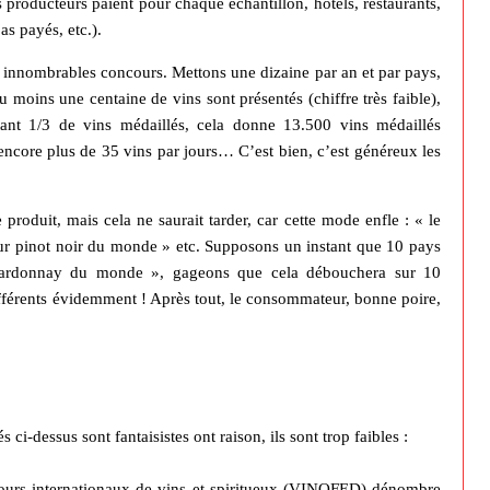
 producteurs paient pour chaque échantillon, hôtels, restaurants,
as payés, etc.).
os innombrables concours. Mettons une dizaine par an et par pays,
oins une centaine de vins sont présentés (chiffre très faible),
nt 1/3 de vins médaillés, cela donne 13.500 vins médaillés
 encore plus de 35 vins par jours… C’est bien, c’est généreux les
 produit, mais cela ne saurait tarder, car cette mode enfle : « le
ur pinot noir du monde » etc. Supposons un instant que 10 pays
 chardonnay du monde », gageons que cela débouchera sur 10
férents évidemment ! Après tout, le consommateur, bonne poire,
ci-dessus sont fantaisistes ont raison, ils sont trop faibles :
ours internationaux de vins et spiritueux (VINOFED) dénombre