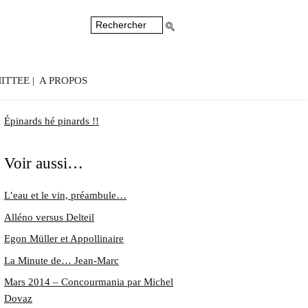
ITTEE
A PROPOS
Épinards hé pinards !!
Voir aussi…
L’eau et le vin, préambule…
Alléno versus Delteil
Egon Müller et Appollinaire
La Minute de… Jean-Marc
Mars 2014 – Concourmania par
Michel
Dovaz