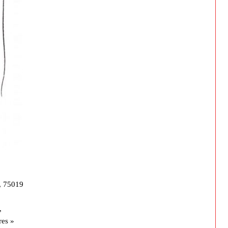
, 75019
,
res »