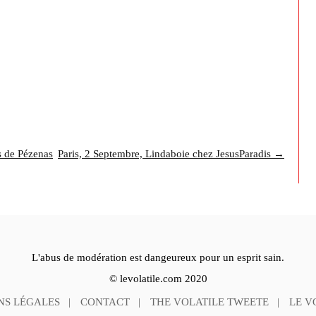
s de Pézenas
Paris, 2 Septembre, Lindaboie chez JesusParadis →
L'abus de modération est dangeureux pour un esprit sain.
© levolatile.com 2020
NS LÉGALES
CONTACT
THE VOLATILE TWEETE
LE V