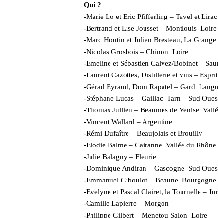
Qui ?
-Marie Lo et Eric Pfifferling – Tavel et Lir
-Bertrand et Lise Jousset – Montlouis Loire
-Marc Houtin et Julien Bresteau, La Grange
-Nicolas Grosbois – Chinon Loire
-Emeline et Sébastien Calvez/Bobinet – Sa
-Laurent Cazottes, Distillerie et vins – Espr
-Gérad Eyraud, Dom Rapatel – Gard Lang
-Stéphane Lucas – Gaillac Tarn – Sud Oues
-Thomas Jullien – Beaumes de Venise Vall
-Vincent Wallard – Argentine
-Rémi Dufaître – Beaujolais et Brouilly
-Elodie Balme – Cairanne Vallée du Rhône
-Julie Balagny – Fleurie
-Dominique Andiran – Gascogne Sud Oues
-Emmanuel Giboulot – Beaune Bourgogne
-Evelyne et Pascal Clairet, la Tournelle – Ju
-Camille Lapierre – Morgon
-Philippe Gilbert – Menetou Salon Loire