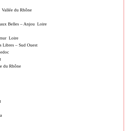
ac Vallée du Rhône
 aux Belles – Anjou Loire
umur Loire
its Libres – Sud Ouest
uedoc
t
ée du Rhône
t
ra