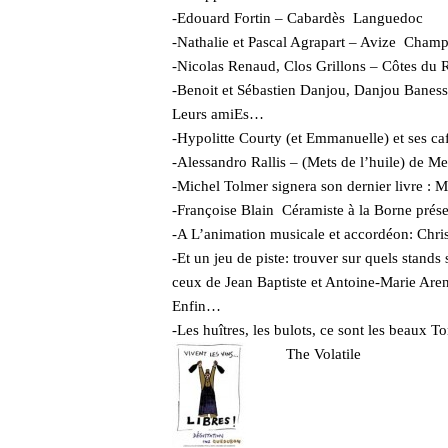
-Edouard Fortin – Cabardès Languedoc
-Nathalie et Pascal Agrapart – Avize Cham
-Nicolas Renaud, Clos Grillons – Côtes du
-Benoit et Sébastien Danjou, Danjou Baness
Leurs amiEs…
-Hypolitte Courty (et Emmanuelle) et ses ca
-Alessandro Rallis – (Mets de l’huile) de M
-Michel Tolmer signera son dernier livre : M
-Françoise Blain Céramiste à la Borne prése
-A L’animation musicale et accordéon: Chri
-Et un jeu de piste: trouver sur quels stands
ceux de Jean Baptiste et Antoine-Marie Arena
Enfin…
-Les huîtres, les bulots, ce sont les beaux 
The Volatile