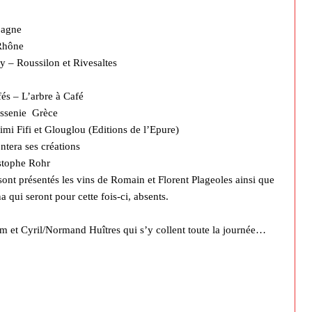
pagne
 Rhône
y – Roussilon et Rivesaltes
fés – L’arbre à Café
essenie Grèce
imi Fifi et Glouglou (Editions de l’Epure)
ntera ses créations
stophe Rohr
 sont présentés les vins de Romain et Florent Plageoles ainsi que
 qui seront pour cette fois-ci, absents.
Tom et Cyril/Normand Huîtres qui s’y collent toute la journée…