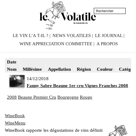
LE VIN L’A T-IL ?
NEWS VOLATILES
LE JOURNAL
WINE APPRECIATION COMMITTEE
A PROPOS
Date
Nom
Millésime
Appellation
Région
Couleur
Catégor
14/12/2018
Fanny Sabre Beaune 1er cru Vignes Franches 2008
2008
Beaune Premier Cru
Bourgogne
Rouge
WineBook
WineMenu
WineBook rapporte les dégustations de vins définitivement mis en