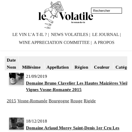
LE VIN L’A T-IL ?
NEWS VOLATILES
LE JOURNAL
WINE APPRECIATION COMMITTEE
A PROPOS
Date
Nom
Millésime
Appellation
Région
Couleur
Catégor
21/09/2019
Domaine Bruno Clavelier Les Hautes Maizières Vieille
Vignes Vosne-Romanée 2015
2015
Vosne-Romanée
Bourgogne
Rouge
Rigide
18/12/2018
Domaine Arlaud Morey Saint-Denis 1er Cru Les