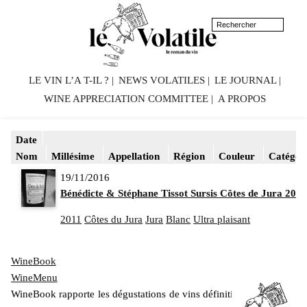
LE VIN L’A T-IL ?
NEWS VOLATILES
LE JOURNAL
WINE APPRECIATION COMMITTEE
A PROPOS
Date
Nom
Millésime
Appellation
Région
Couleur
Catégor
19/11/2016
Bénédicte & Stéphane Tissot Sursis Côtes de Jura 2011
2011
Côtes du Jura
Jura
Blanc
Ultra plaisant
WineBook
WineMenu
WineBook rapporte les dégustations de vins définitivement mis en