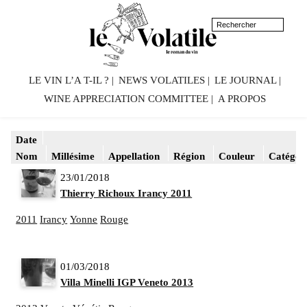
LE VIN L’A T-IL ?
NEWS VOLATILES
LE JOURNAL
WINE APPRECIATION COMMITTEE
A PROPOS
Date
Nom
Millésime
Appellation
Région
Couleur
Catégor
23/01/2018
Thierry Richoux Irancy 2011
2011
Irancy
Yonne
Rouge
01/03/2018
Villa Minelli IGP Veneto 2013