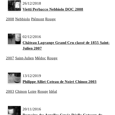
26/12/2018
Vietti Perbacco Nebbiolo DOC 2008
2008
Nebbiolo
Piémont
Rouge
02/12/2016
Château Lagrange Grand Cru classé de 1855 Saint-
Julien 2007
2007
Saint-Julien
Médoc
Rouge
13/12/2019
Philippe Alliet Coteau de Noiré Chinon 2003
2003
Chinon
Loire
Rouge
Idéal
20/11/2016
Domaine des Aurelles Cuvée Déella Coteaux du