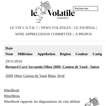
LE VIN L’A T-IL ?
NEWS VOLATILES
LE JOURNAL
WINE APPRECIATION COMMITTEE
A PROPOS
Date
Nom
Millésime
Appellation
Région
Couleur
Catégor
29/11/2016
Bernard Cavé Savagnin Ollon 2008, Canton de Vaud , Suisse
2008
Ollon
Canton de Vaud
Blanc
Stylé
WineBook
WineMenu
WineBook rapporte les dégustations de vins définitivement mis en